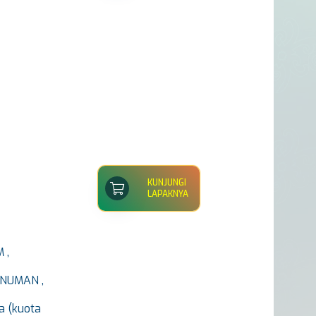
KUNJUNGI
LAPAKNYA
 ,
INUMAN ,
a (kuota