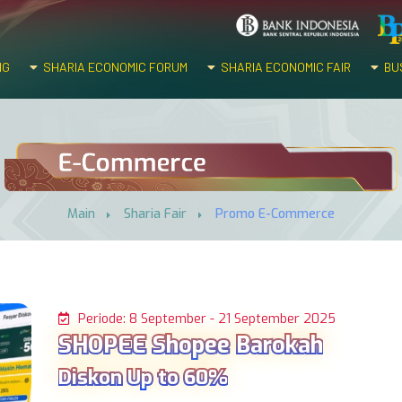
NG
SHARIA ECONOMIC FORUM
SHARIA ECONOMIC FAIR
BUS
Main
Sharia Fair
Promo E-Commerce
Periode: 8 September - 21 September 2025
SHOPEE Shopee Barokah
Diskon Up to 60%