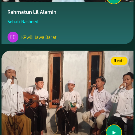
Rahmatun Lil Alamin
Sehati Nasheed
KPwBI Jawa Barat
3
vote