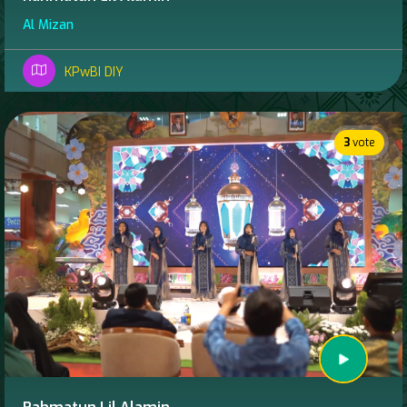
Al Mizan
KPwBI DIY
3
vote