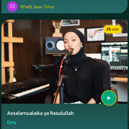
KPwBI Jawa Timur
25
vote
Assalamualaika ya Rasulullah
Enny