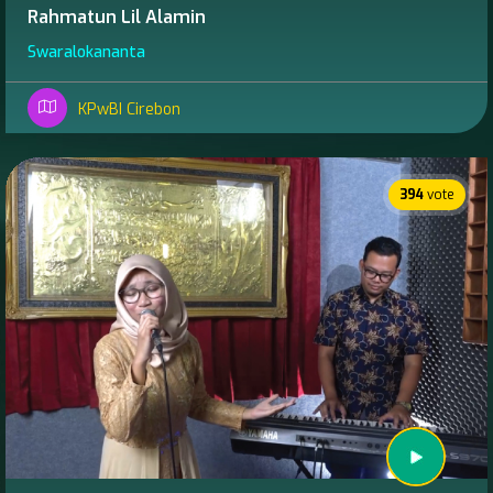
Rahmatun Lil Alamin
Swaralokananta
KPwBI Cirebon
394
vote