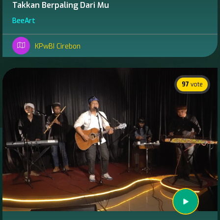
Takkan Berpaling Dari Mu
BeeArt
KPwBI Cirebon
97
vote