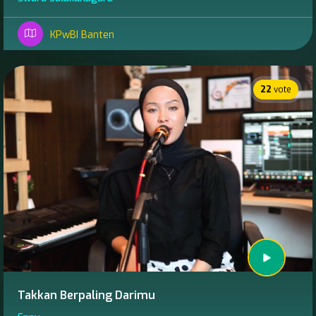
KPwBI Banten
22
vote
Takkan Berpaling Darimu