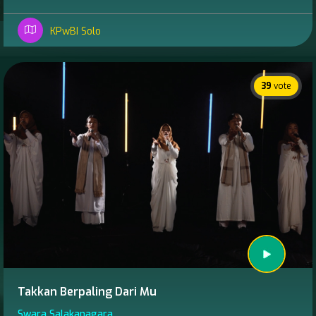
KPwBI Solo
39
vote
Takkan Berpaling Dari Mu
Swara Salakanagara