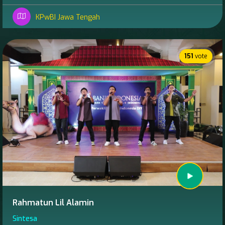
KPwBI Jawa Tengah
151
vote
Rahmatun Lil Alamin
Sintesa