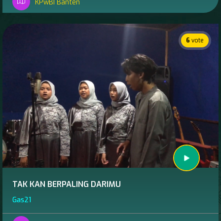
KPwBI Banten
6
vote
TAK KAN BERPALING DARIMU
Gas21