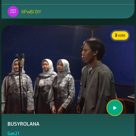
KPwBI DIY
3
vote
BUSYROLANA
Gas21