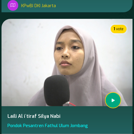
KPwBI DKI Jakarta
1
vote
Laili Al i`tiraf Silya Nabi
Pondok Pesantren Fathul Ulum Jombang