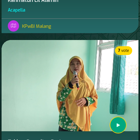
Rahmatun Lil Alamin
Acapella
KPwBI Malang
7
vote