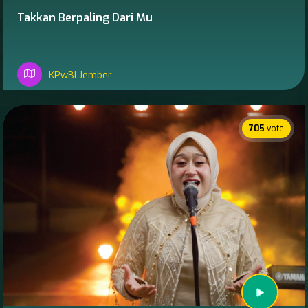
Takkan Berpaling Dari Mu
KPwBI Jember
705
vote