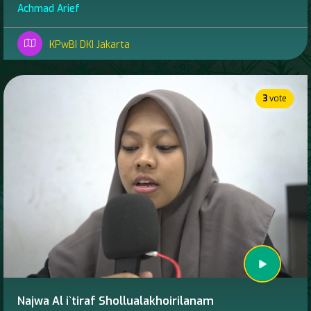
Achmad Arief
KPwBI DKI Jakarta
3
vote
Najwa Al i`tiraf Shollualakhoirilanam