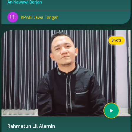
An Nawawi Berjan
KPwBI Jawa Tengah
3
vote
Rahmatun Lil Alamin