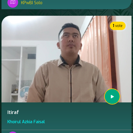
KPwBI Solo
1
vote
Itiraf
Khoirul Azkia Faisal