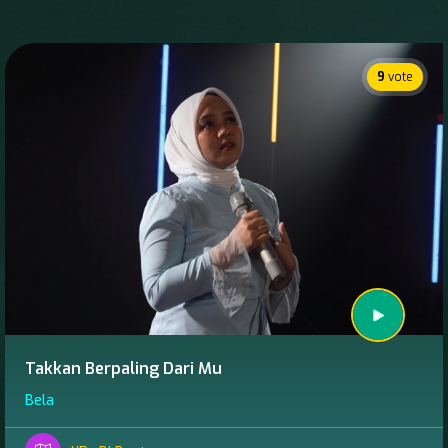
9
vote
Takkan Berpaling Dari Mu
Bela